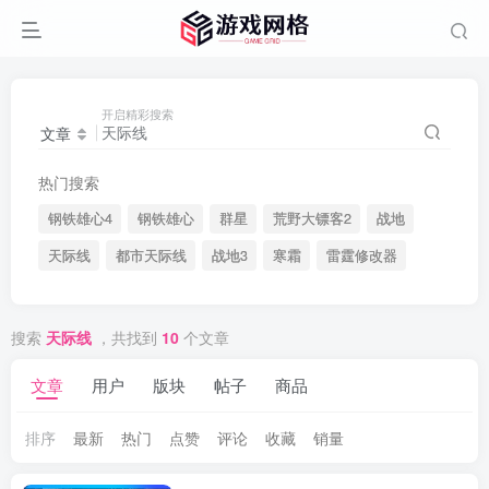
开启精彩搜索
文章
热门搜索
钢铁雄心4
钢铁雄心
群星
荒野大镖客2
战地
天际线
都市天际线
战地3
寒霜
雷霆修改器
搜索
天际线
，共找到
10
个文章
文章
用户
版块
帖子
商品
排序
最新
热门
点赞
评论
收藏
销量