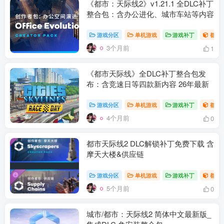
《都市：天际线2》v1.21.1 全DLC补丁
整合包：含办公进化、城市车站等内容
游戏分区
单机游戏
游戏补丁
都市
3个月前
1
《都市天际线》全DLC补丁整合包发
布：含竞速日等四款新内容 26年最新
游戏分区
单机游戏
游戏补丁
都市
4个月前
0
资源杂烩
网络游戏
问题求助
手机游戏
都市天际线2 DLC解锁补丁免费下载 含
652热度
1681热度
869热度
551热度
摩天大楼&供应链
关注
关注
关注
关注
游戏分区
单机游戏
游戏补丁
都市
5个月前
0
城市/都市：天际线2 简体中文最新版_