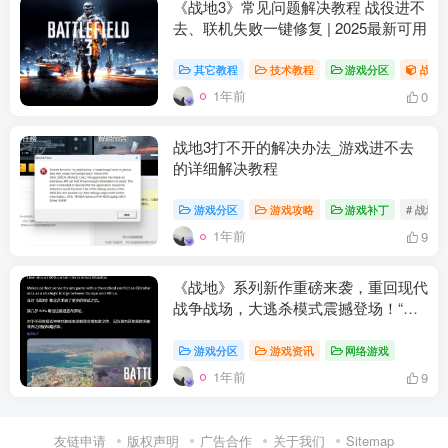
《战地3》常见问题解决教程 战役进不
去、联机失败一键修复 | 2025最新可用
其它教程
技术教程
游戏分区
战地3
1年前
0
战地3打不开的解决办法_游戏进不去
的详细解决教程
游戏分区
游戏攻略
游戏补丁
# 战地
1年前
9
资源杂烩
网络游戏
问题求助
手机游戏
《战地》系列新作重磅来袭，重回现代
646热度
1676热度
864热度
545热度
战争战场，大逃杀模式震撼登场！“战
地 6”详细情报全汇总
关注
关注
关注
关注
游戏分区
游戏资讯
网络游戏
1年前
9
友链申请
版权声明
广告合作
关于我们
Sitemap