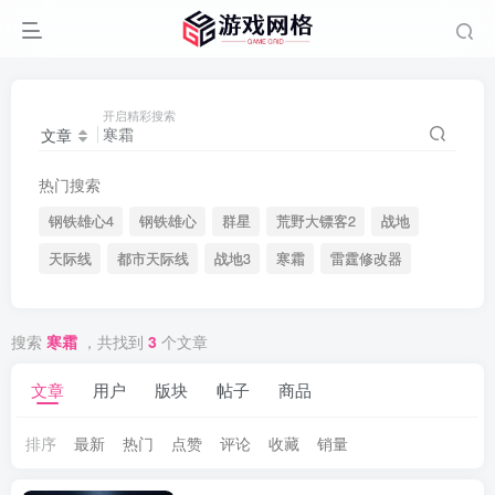
开启精彩搜索
文章
热门搜索
钢铁雄心4
钢铁雄心
群星
荒野大镖客2
战地
天际线
都市天际线
战地3
寒霜
雷霆修改器
搜索
寒霜
，共找到
3
个文章
文章
用户
版块
帖子
商品
排序
最新
热门
点赞
评论
收藏
销量