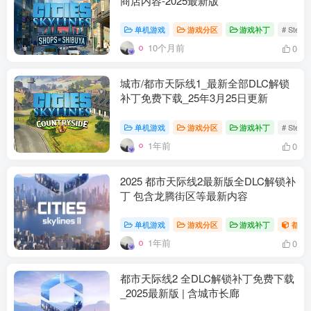
商店内容-2025最新版
单机游戏
游戏分区
游戏补丁
# Stea
10个月前
0
城市/都市天际线1_最新全部DLC解锁
补丁免费下载_25年3月25日更新
单机游戏
游戏分区
游戏补丁
# Stea
1年前
0
2025 都市天际线2最新版全DLC解锁补
丁 包含龙腾街区等最新内容
单机游戏
游戏分区
游戏补丁
都市
1年前
0
都市天际线2 全DLC解锁补丁免费下载
_2025最新版 | 含城市长廊