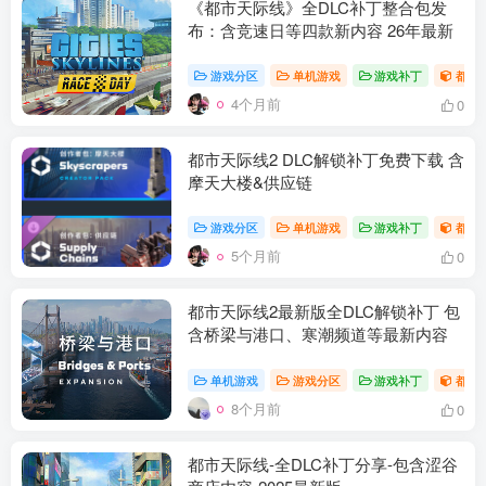
《都市天际线》全DLC补丁整合包发
布：含竞速日等四款新内容 26年最新
游戏分区
单机游戏
游戏补丁
都市
4个月前
0
都市天际线2 DLC解锁补丁免费下载 含
摩天大楼&供应链
游戏分区
单机游戏
游戏补丁
都市
5个月前
0
资源杂烩
网络游戏
问题求助
手机游戏
都市天际线2最新版全DLC解锁补丁 包
655热度
1688热度
870热度
555热度
含桥梁与港口、寒潮频道等最新内容
关注
关注
关注
关注
单机游戏
游戏分区
游戏补丁
都市
8个月前
0
都市天际线-全DLC补丁分享-包含涩谷