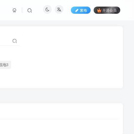
发布
开通会员
战地3