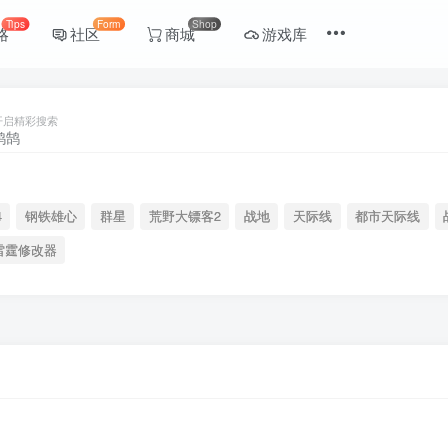
Tips
Form
Shop
略
社区
商城
游戏库
开启精彩搜索
4
钢铁雄心
群星
荒野大镖客2
战地
天际线
都市天际线
雷霆修改器