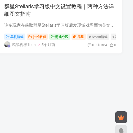
群星Stellaris学习版中文设置教程｜两种方法详
细图文指南
许多玩家在获取群星Stellaris学习版后发现游戏界面为英文，不知如何切换为中文。本教程将详细讲解两种可靠的中文设置方法，帮助您快速完成汉化。 方法一：通过官方启动器设置中文（推荐首选） ...
单机游戏
技术教程
游戏分区
群星
# Steam游戏
# 群星
鸿鹄视界Tech
5个月前
0
324
0