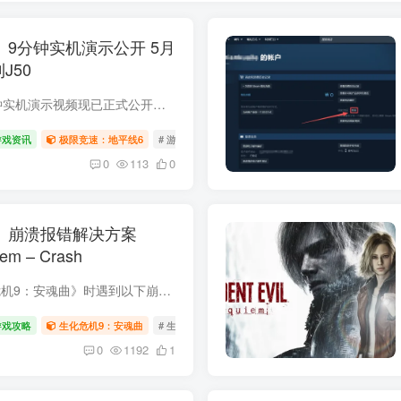
9分钟实机演示公开 5月
J50
《极限竞速：地平线6》9分钟实机演示视频现已正式公开。本段由IGN独家发布的实机画面展示了游戏在全新舞台日本的实际运行效果。 地平线6 发售时间与版本信息 《极限竞速：地平线6》将于2026年5...
游戏资讯
极限竞速：地平线6
# 游戏资讯
# 极限竞速：地平线6
0
113
0
》崩溃报错解决方案
em – Crash
近期部分玩家在运行《生化危机9：安魂曲》时遇到以下崩溃提示： RESIDENT EVIL requiem - Crash RESIDENT EVIL requiem - CrashAn unhandled exception occurred.re9.exe!0x140000000 + 0x9e7ea...
游戏攻略
生化危机9：安魂曲
# 生化危机9：安魂曲
# 攻略
0
1192
1