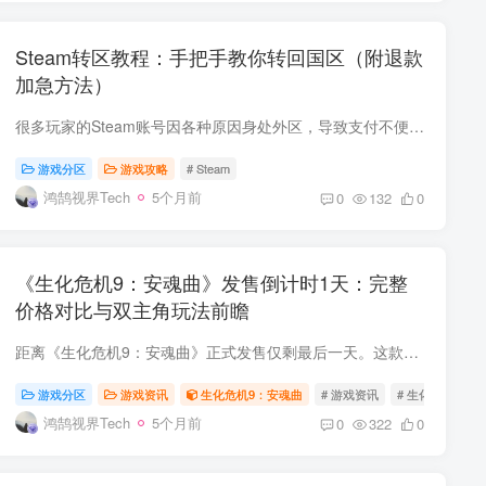
Steam转区教程：手把手教你转回国区（附退款
加急方法）
很多玩家的Steam账号因各种原因身处外区，导致支付不便、游戏价格偏高。本文整理了一套完整的Steam转回国区操作流程，按步骤操作即可完成转换，需要可收藏。 第一步：查看当前账号地区 开启加速...
游戏分区
游戏攻略
# Steam
鸿鹄视界Tech
5个月前
0
132
0
《生化危机9：安魂曲》发售倒计时1天：完整
价格对比与双主角玩法前瞻
距离《生化危机9：安魂曲》正式发售仅剩最后一天。这款系列第九部正统续作将于2026年2月27日登陆PS5、Xbox Series X|S、PC及Nintendo Switch 2平台。本文基于官方确认信息与权威媒体报道，为你...
游戏分区
游戏资讯
生化危机9：安魂曲
# 游戏资讯
# 生化危机9：
鸿鹄视界Tech
5个月前
0
322
0