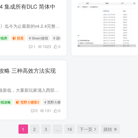
.2.4 集成所有DLC 简体中
版本核心信息为您提供《群星》迄今为止最新的v4.2.4完整学习版。此版本已集成游戏发售至今的所有扩展包与DLC内容，内置官方简体中文语言，并已处理为免安装格式。下载解压后，无需任何复杂步骤...
游戏库
群星
# Steam游戏
# 游戏下载
# 群星
1
1023
3
攻略 三种高效方法实现
随着《荒野大镖客2》迎来价格新低，大量新玩家涌入西部世界。在游戏中，金钱是购买枪械、马匹、服装和补给的关键。本文将为您详细介绍三种经测试有效的无限刷钱方法。 方法一：地下室存档读档刷...
游戏攻略
荒野大镖客2
# 荒野大镖客2
# 游戏攻略
0
131
0
1
2
3
…
16
下一页
跳转