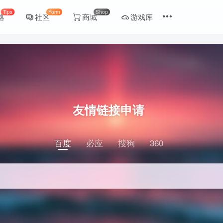
Tips
Form
Shop
略
社区
商城
游戏库
友情链接申请
百度
必应
搜狗
360