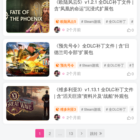
《欧陆风云5》v1.2.1 全DLC补丁文件 |
含“凤凰的命运”沉浸式扩展包
欧陆风云5
# Steam游戏
# 全DLC补丁
# 欧
2个月前
0
《预先号令》全DLC补丁文件 | 含“日
德兰司令部”扩展包
预先号令
# Steam游戏
# 全DLC补丁
# 预
2个月前
0
《维多利亚3》v1.13.1 全DLC补丁文件
| 含“滔天巨浪”资料片及“战船”外观包
维多利亚3
# Steam游戏
# 全DLC补丁
# 维
2个月前
0
1
2
…
13
跳转