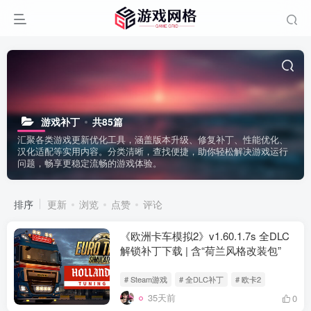
游戏补丁
共85篇
汇聚各类游戏更新优化工具，涵盖版本升级、修复补丁、性能优化、
汉化适配等实用内容。分类清晰，查找便捷，助你轻松解决游戏运行
问题，畅享更稳定流畅的游戏体验。
排序
更新
浏览
点赞
评论
《欧洲卡车模拟2》v1.60.1.7s 全DLC
解锁补丁下载 | 含“荷兰风格改装包”
# Steam游戏
# 全DLC补丁
# 欧卡2
35天前
0