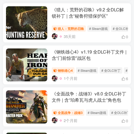
《猎人：荒野的召唤》v9.2 全DLC解
锁补丁 | 含“秘鲁狩猎保护区”
猎人：荒野的召唤
# Steam游戏
# 全DLC补丁
35天前
0
《钢铁雄心4》v1.19 全DLC补丁文件 |
含“门前惊雷”战区包
钢铁雄心4
# Steam游戏
# 全DLC补丁
# 钢
1个月前
6
资源杂烩
网络游戏
问题求助
手机游戏
653热度
1681热度
869热度
551热度
《全面战争：战锤3》v8.0 全DLC补丁
文件 | 含“珀希瓦与虎人战士”角色包
关注
关注
关注
关注
全面战争：战锤3
# Steam游戏
# 全DLC补丁
2个月前
0