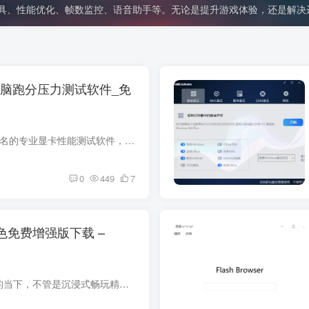
具、性能优化、帧数监控、语音助手等。无论是提升游戏体验，还是解决
_电脑跑分压力测试软件_免
3DMark 专业版是一款全球知名的专业显卡性能测试软件，具有以下特点和优势： 功能特点 全面的测试项目：涵盖了 DirectX 11、DirectX 12 等不同接口下的基准测试，还引入了光追性能测试等多项测...
0
449
7
0绿色免费增强版下载 –
软件介绍 在数字化浪潮席卷的当下，不管是沉浸式畅玩精彩的电脑游戏，还是流畅运行专业的图形软件，都离不开微软创建的多媒体编程接口 DirectX 的强力支持，它在实现硬件加速功能方面起着举足轻...