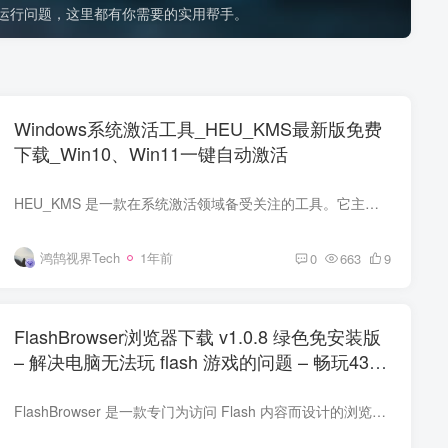
运行问题，这里都有你需要的实用帮手。
Windows系统激活工具_HEU_KMS最新版免费
下载_Win10、Win11一键自动激活
HEU_KMS 是一款在系统激活领域备受关注的工具。它主要针对微软 Windows 系列操作系统以及 Office 办公软件提供激活服务。 工作原理 HEU_KMS 运用了模拟 KMS 服务器的技术。KMS（Key Management ...
鸿鹄视界Tech
1年前
0
663
9
FlashBrowser浏览器下载 v1.0.8 绿色免安装版
– 解决电脑无法玩 flash 游戏的问题 – 畅玩4399
等网页小游戏
FlashBrowser 是一款专门为访问 Flash 内容而设计的浏览器 软件特点 小巧轻便：软件体积小，占用内存少，运行流畅，对系统资源的占用较低，不会给设备带来过多负担13。 简洁易用：界面简洁直观...