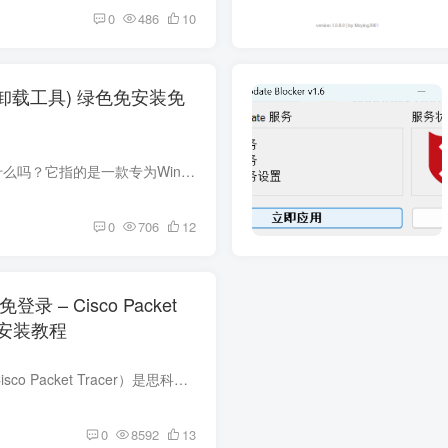
0
486
10
r(强制卸载工具) 绿色免安装免
Geek是什么 你知道Geek是什么吗？它指的是一款专为Windows系统设计的专业软件卸载工具，全名叫做“Geek Uninstaller”。这款工具的核心用途就是卸载电脑中的各类软件，并且能在卸载后将软件残留...
0
706
12
– Cisco Packet
细安装教程
一、软件介绍 思科模拟器（Cisco Packet Tracer）是思科公司开发的网络模拟工具。 特点：能模拟真实思科网络设备，操作界面友好，支持多种操作系统。 功能：构建网络拓扑、配置管理设备、仿真测...
0
8592
13