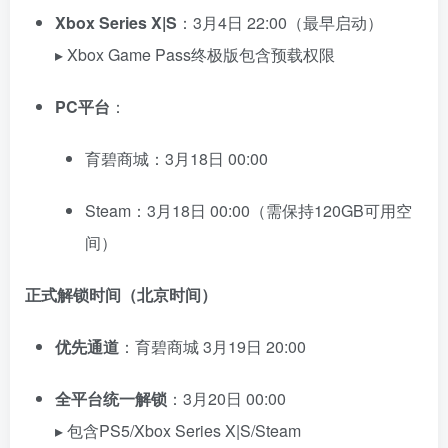
Xbox Series X|S
：3月4日 22:00（最早启动）
▸ Xbox Game Pass终极版包含预载权限
PC平台
：
育碧商城：3月18日 00:00
Steam：3月18日 00:00（需保持120GB可用空
间）
资源杂烩
网络游戏
问题求助
手机游戏
正式解锁时间（北京时间）
646热度
1674热度
863热度
545热度
优先通道
：育碧商城 3月19日 20:00
关注
关注
关注
关注
全平台统一解锁
：3月20日 00:00
▸ 包含PS5/Xbox Series X|S/Steam