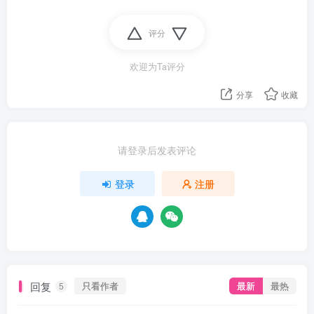
评分
欢迎为Ta评分
分享
收藏
请登录后发表评论
登录
注册
资源杂烩
网络游戏
问题求助
手机游戏
649热度
1681热度
868热度
549热度
关注
关注
关注
关注
回复
只看作者
最新
最热
5