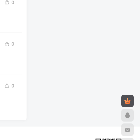
0
0
0