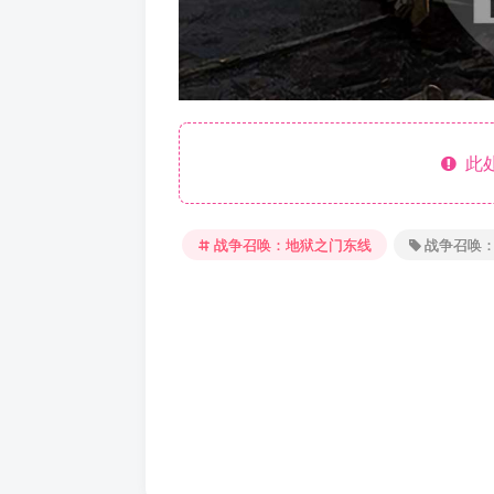
此处
战争召唤：地狱之门东线
战争召唤