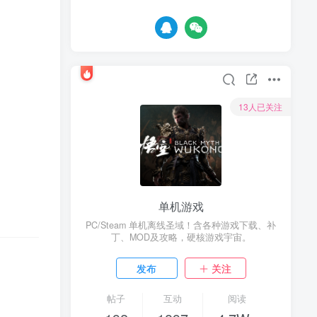
13人已关注
单机游戏
PC/Steam 单机离线圣域！含各种游戏下载、补
丁、MOD及攻略，硬核游戏宇宙。
发布
关注
帖子
互动
阅读