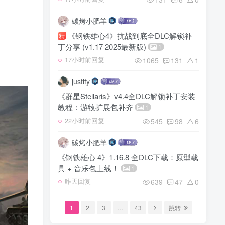
碳烤小肥羊
《钢铁雄心4》抗战到底全DLC解锁补
精
丁分享 (v1.17 2025最新版)
1
1065
131
1
17小时前回复
justify
《群星Stellaris》v4.4全DLC解锁补丁安装
教程：游牧扩展包补齐
1
545
98
6
22小时前回复
碳烤小肥羊
《钢铁雄心 4》1.16.8 全DLC下载：原型载
具 + 音乐包上线！
1
639
47
0
昨天回复
1
2
3
…
43
跳转