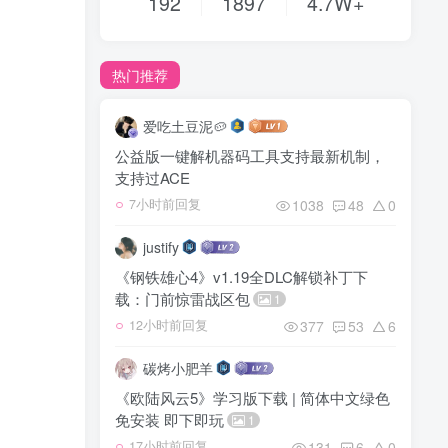
192
1897
4.7W+
热门推荐
爱吃土豆泥🥔
公益版一键解机器码工具支持最新机制，
支持过ACE
1038
48
0
7小时前回复
justify
《钢铁雄心4》v1.19全DLC解锁补丁下
载：门前惊雷战区包
1
377
53
6
12小时前回复
碳烤小肥羊
《欧陆风云5》学习版下载 | 简体中文绿色
免安装 即下即玩
1
131
6
0
17小时前回复