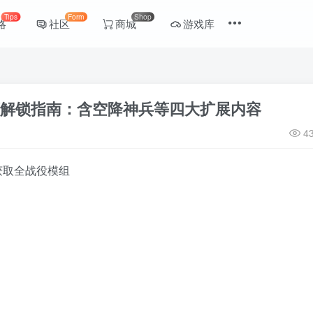
Tips
Form
Shop
略
社区
商城
游戏库
丁解锁指南：含空降神兵等四大扩展内容
4
费获取全战役模组