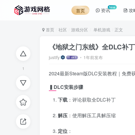
New
资讯
攻
首页
首页
社区
游戏分区
单机游戏
正文
《地狱之门东线》全DLC补
justify
1年前发布
1
2024最新Steam版DLC安装教程｜免
▍DLC安装步骤
下载
：评论获取全DLC补丁
解压
：使用解压工具解压缩
定位
：