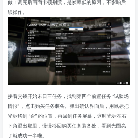
做！调完后画面卡顿别慌，是帧率低的原因，不影响后
续操作。
资源杂烩
网络游戏
问题求助
手机游戏
651热度
1681热度
869热度
550热度
接着交钱开始末日三任务，找到第四个前置任务 “试验场
情报” ，点击购买任务装备。弹出确认界面后，用鼠标把
关注
关注
关注
关注
光标移到 “否” 的位置，再回到任务屏幕，这时光标在右
下角退出那里，慢慢移回购买任务装备处，看到光圈亮
了就成功一半啦。