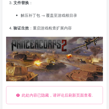
文件替换
：
解压补丁包 → 覆盖至游戏根目录
验证生效
：重启游戏检查扩展内容
资源杂烩
网络游戏
问题求助
手机游戏
652热度
1681热度
869热度
551热度
关注
关注
关注
关注
此处内容已隐藏，请评论后刷新页面查看.