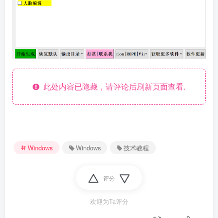
此处内容已隐藏，请评论后刷新页面查看.
资源杂烩
网络游戏
问题求助
手机游戏
Windows
Windows
技术教程
646热度
1676热度
864热度
545热度
关注
关注
关注
关注
评分
欢迎为Ta评分