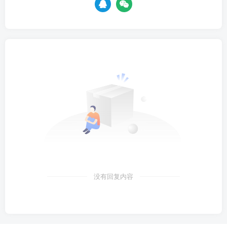
没有回复内容