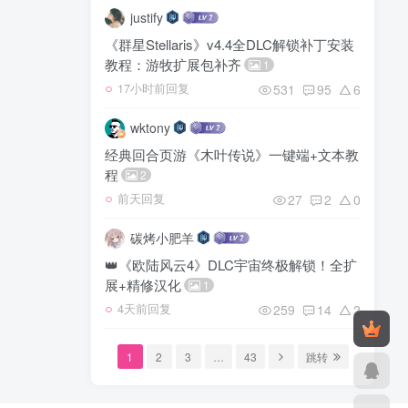
justify
《群星Stellaris》v4.4全DLC解锁补丁安装
教程：游牧扩展包补齐
1
531
95
6
17小时前回复
wktony
经典回合页游《木叶传说》一键端+文本教
程
2
27
2
0
前天回复
碳烤小肥羊
👑《欧陆风云4》DLC宇宙终极解锁！全扩
展+精修汉化
1
259
14
2
4天前回复
1
2
3
…
43
跳转