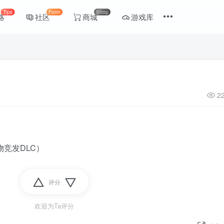
Tips
Form
Shop
略
社区
商城
游戏库
2
物竞发DLC）
评分
欢迎为Ta评分