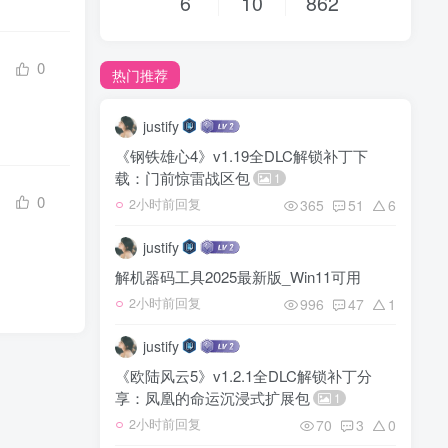
6
10
862
0
热门推荐
justify
《钢铁雄心4》v1.19全DLC解锁补丁下
载：门前惊雷战区包
1
0
365
51
6
2小时前回复
justify
解机器码工具2025最新版_Win11可用
996
47
1
2小时前回复
justify
《欧陆风云5》v1.2.1全DLC解锁补丁分
享：凤凰的命运沉浸式扩展包
1
70
3
0
2小时前回复