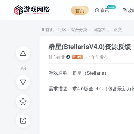
New
资讯
攻
首页
首页
社区
综合分类
问题求助
正文
群星(StellarisV4.0)资源反馈
雄心红龙
1年前发布
评分
游戏名称：群星（Stellaris）
需求描述：求4.0版全DLC（包含最新万