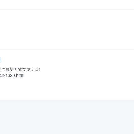
主
（含最新万物竞发DLC）

n/1320.html