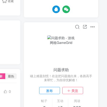
收藏
问题求助
碰上难题别慌！在这把问题抛出来，各路高手
新
最热
来帮忙，为你排忧解难！
发布
关注
0
帖子
互动
阅读