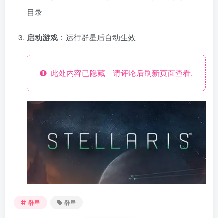
目录
启动游戏
：运行群星后自动生效
此处内容已隐藏，请评论后刷新页面查看.
资源杂烩
网络游戏
问题求助
手机游戏
646热度
1676热度
863热度
545热度
关注
关注
关注
关注
群星
群星