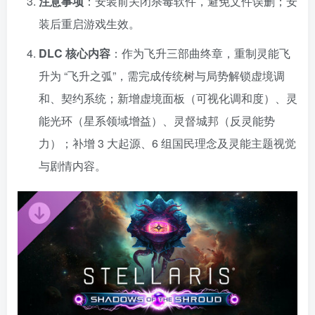
注意事项
：安装前关闭杀毒软件，避免文件误删；安
装后重启游戏生效。
DLC 核心内容
：作为飞升三部曲终章，重制灵能飞
升为 “飞升之弧”，需完成传统树与局势解锁虚境调
和、契约系统；新增虚境面板（可视化调和度）、灵
能光环（星系领域增益）、灵督城邦（反灵能势
力）；补增 3 大起源、6 组国民理念及灵能主题视觉
与剧情内容。
资源杂烩
网络游戏
问题求助
手机游戏
649热度
1681热度
868热度
549热度
关注
关注
关注
关注