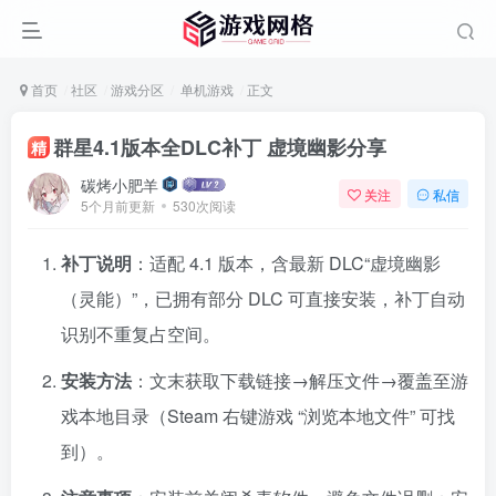
首页
社区
游戏分区
单机游戏
正文
群星4.1版本全DLC补丁 虚境幽影分享
精
碳烤小肥羊
关注
私信
5个月前更新
530次阅读
补丁说明
：适配 4.1 版本，含最新 DLC“虚境幽影
（灵能）”，已拥有部分 DLC 可直接安装，补丁自动
识别不重复占空间。
安装方法
：文末获取下载链接→解压文件→覆盖至游
戏本地目录（Steam 右键游戏 “浏览本地文件” 可找
到）。