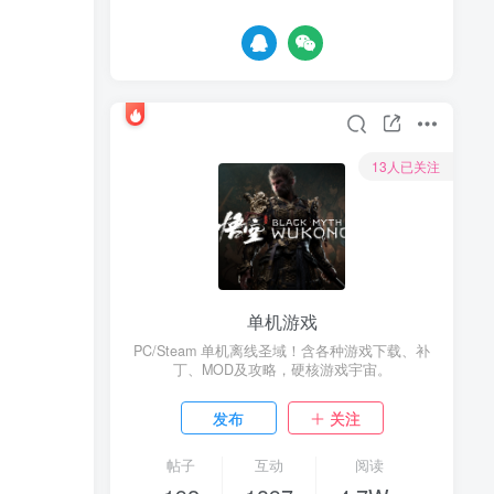
13人已关注
单机游戏
PC/Steam 单机离线圣域！含各种游戏下载、补
丁、MOD及攻略，硬核游戏宇宙。
发布
关注
帖子
互动
阅读