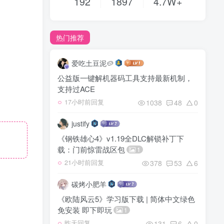
192
1897
4.7W+
热门推荐
爱吃土豆泥🥔
公益版一键解机器码工具支持最新机制，
支持过ACE
1038
48
0
17小时前回复
justify
《钢铁雄心4》v1.19全DLC解锁补丁下
载：门前惊雷战区包
1
378
53
6
21小时前回复
碳烤小肥羊
《欧陆风云5》学习版下载 | 简体中文绿色
免安装 即下即玩
1
131
6
0
昨天回复