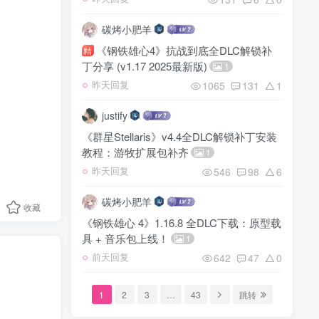
碳烤小肥羊
《钢铁雄心4》抗战到底全DLC解锁补
精
丁分享 (v1.17 2025最新版)
1
1065
131
1
昨天回复
justify
《群星Stellaris》v4.4全DLC解锁补丁安装
教程：游牧扩展包补齐
1
546
98
6
昨天回复
碳烤小肥羊
收藏
《钢铁雄心 4》1.16.8 全DLC下载：原型载
具 + 音乐包上线！
1
642
47
0
前天回复
1
2
3
…
43
跳转