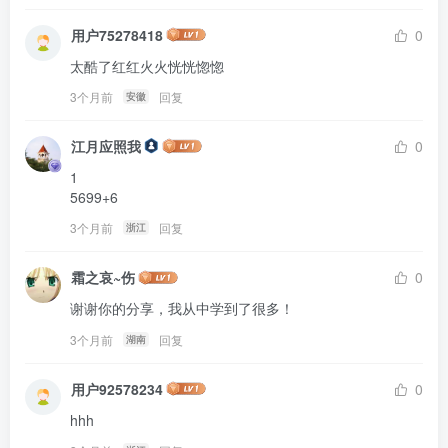
用户75278418
0
太酷了红红火火恍恍惚惚
3个月前
回复
安徽
江月应照我
0
1

5699+6
3个月前
回复
浙江
霜之哀~伤
0
谢谢你的分享，我从中学到了很多！
3个月前
回复
湖南
用户92578234
0
hhh