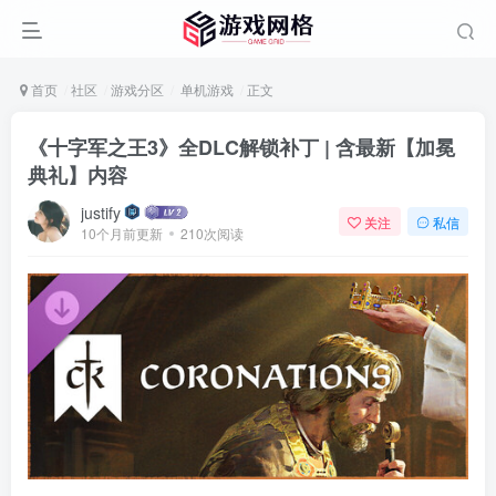
首页
社区
游戏分区
单机游戏
正文
《十字军之王3》全DLC解锁补丁 | 含最新【加冕
典礼】内容
justify
关注
私信
10个月前更新
210次阅读