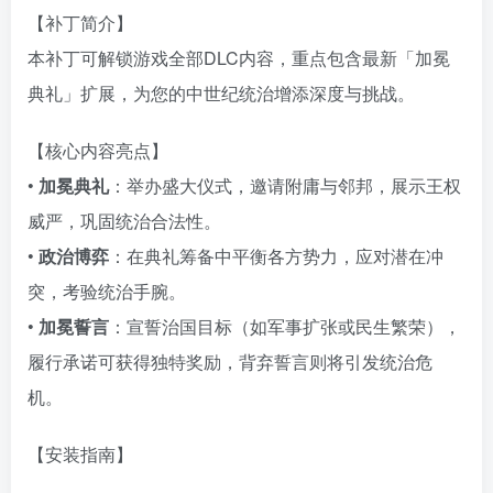
【补丁简介】
本补丁可解锁游戏全部DLC内容，重点包含最新「加冕
典礼」扩展，为您的中世纪统治增添深度与挑战。
【核心内容亮点】
•
加冕典礼
：举办盛大仪式，邀请附庸与邻邦，展示王权
威严，巩固统治合法性。
•
政治博弈
：在典礼筹备中平衡各方势力，应对潜在冲
突，考验统治手腕。
资源杂烩
网络游戏
问题求助
手机游戏
•
加冕誓言
：宣誓治国目标（如军事扩张或民生繁荣），
643热度
1671热度
862热度
545热度
履行承诺可获得独特奖励，背弃誓言则将引发统治危
关注
关注
关注
关注
机。
【安装指南】