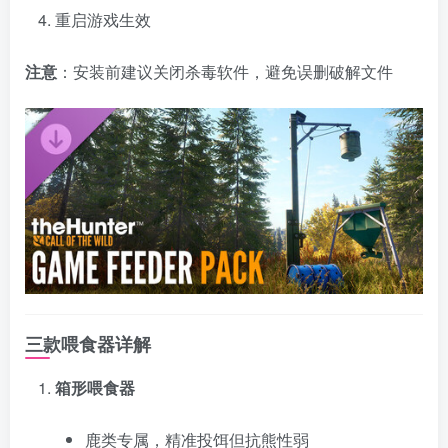
重启游戏生效
注意
：安装前建议关闭杀毒软件，避免误删破解文件
资源杂烩
网络游戏
问题求助
手机游戏
655热度
1684热度
869热度
551热度
三款喂食器详解
关注
关注
关注
关注
箱形喂食器
鹿类专属，精准投饵但抗熊性弱