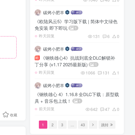
碳烤小肥羊
《欧陆风云5》学习版下载 | 简体中文绿色
免安装 即下即玩
1
131
6
0
昨天回复
碳烤小肥羊
《钢铁雄心4》抗战到底全DLC解锁补
精
丁分享 (v1.17 2025最新版)
1
1066
131
1
昨天回复
碳烤小肥羊
《钢铁雄心 4》1.16.8 全DLC下载：原型载
具 + 音乐包上线！
1
642
47
0
前天回复
收藏
1
2
3
…
43
跳转