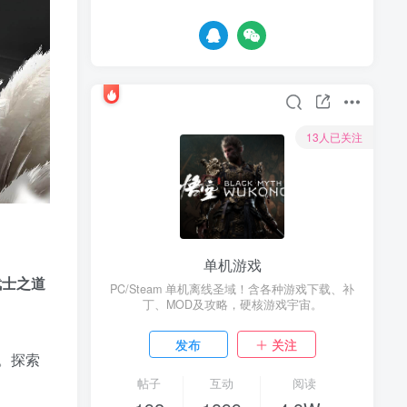
13人已关注
单机游戏
武士之道
PC/Steam 单机离线圣域！含各种游戏下载、补
丁、MOD及攻略，硬核游戏宇宙。
发布
关注
。探索
帖子
互动
阅读