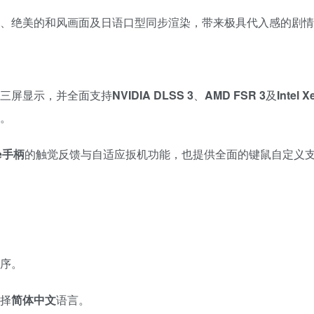
、绝美的和风画面及日语口型同步渲染，带来极具代入感的剧情
三屏显示，并全面支持
NVIDIA DLSS 3
、
AMD FSR 3
及
Intel 
。
se手柄
的触觉反馈与自适应扳机功能，也提供全面的键鼠自定义
序。
择
简体中文
语言。