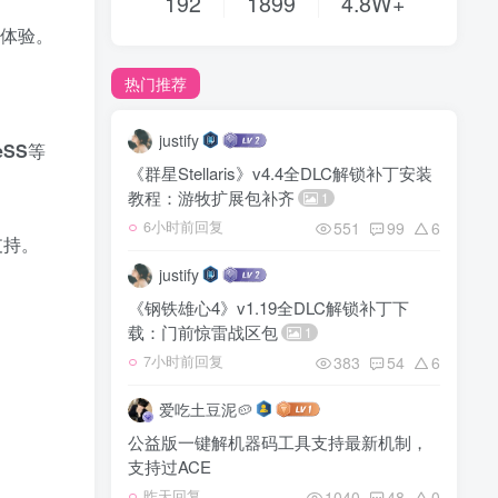
192
1899
4.8W+
体验。
热门推荐
justify
XeSS
等
《群星Stellaris》v4.4全DLC解锁补丁安装
教程：游牧扩展包补齐
1
551
99
6
6小时前回复
支持。
justify
《钢铁雄心4》v1.19全DLC解锁补丁下
载：门前惊雷战区包
1
383
54
6
7小时前回复
爱吃土豆泥🥔
公益版一键解机器码工具支持最新机制，
支持过ACE
1040
48
0
昨天回复