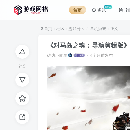
New
资讯
攻
首页
首页
社区
游戏分区
单机游戏
正文
《对马岛之魂：导演剪辑版》免
碳烤小肥羊
6个月前发布
评分