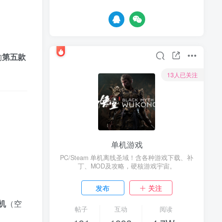
的
第五款
13人已关注
单机游戏
PC/Steam 单机离线圣域！含各种游戏下载、补
丁、MOD及攻略，硬核游戏宇宙。
发布
关注
机
（空
帖子
互动
阅读