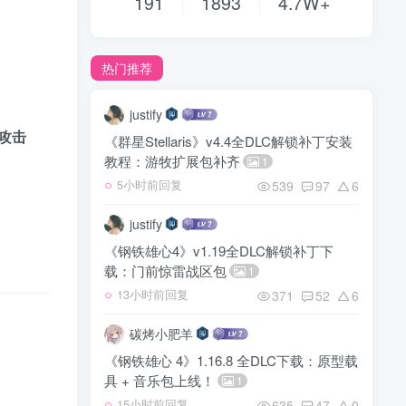
191
1893
4.7W+
热门推荐
justify
速攻击
《群星Stellaris》v4.4全DLC解锁补丁安装
教程：游牧扩展包补齐
1
539
97
6
5小时前回复
justify
《钢铁雄心4》v1.19全DLC解锁补丁下
载：门前惊雷战区包
1
371
52
6
13小时前回复
碳烤小肥羊
《钢铁雄心 4》1.16.8 全DLC下载：原型载
具 + 音乐包上线！
1
635
47
0
15小时前回复