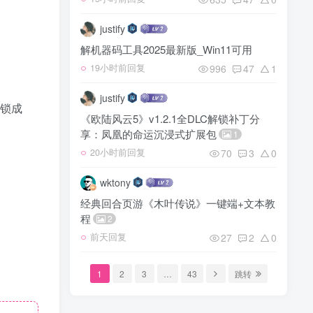
justify
解机器码工具2025最新版_Win11可用
996
47
1
19小时前回复
justify
锁成
《欧陆风云5》v1.2.1全DLC解锁补丁分
享：凤凰的命运沉浸式扩展包
1
70
3
0
20小时前回复
wktony
经典回合页游《木叶传说》一键端+文本教
程
2
27
2
0
前天回复
1
2
3
…
43
跳转