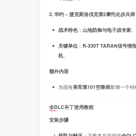
2. 华约 – 捷克斯洛伐克第2摩托化步兵师
战术特色
：
山地防御与电子战专家
。
关键单位
：
R-330T TARAN信号
机
。
额外内容
为现有
美军第101空降师
新增一个特
全DLC补丁使用教程
安装步骤
获取与解压
：下载本文提供的
全DL