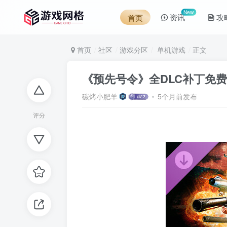
New
资讯
攻
首页
首页
社区
游戏分区
单机游戏
正文
《预先号令》全DLC补丁免
碳烤小肥羊
5个月前发布
评分