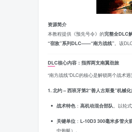
资源简介
本教程提供《预先号令》的
完整全DLC
“宿敌”系列DLC——“南方战线”
。该D
DLC核心内容：指挥两支南翼劲旅
“南方战线”DLC的核心是解锁两个战术
1. 北约 – 西班牙第2“善人古斯曼”机械
战术特色
：
高机动混合部队
。以轮式
关键单位
：
L-10D3 300毫米多管火
中炮艇）。