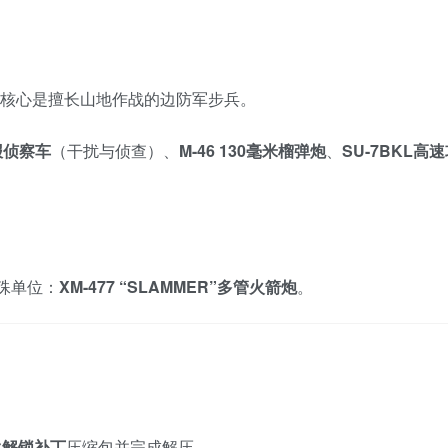
核心是擅长山地作战的边防军步兵。
情报侦察车
（干扰与侦查）、
M-46 130毫米榴弹炮
、
SU-7BKL高
殊单位：
XM-477 “SLAMMER”多管火箭炮
。
C解锁补丁
压缩包并完成解压。