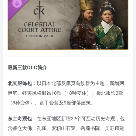
最新三款DLC简介
北冥服饰包
：以日本北部及库页岛族群为主题，新增阿
资源杂烩
网络游戏
问题求助
手机游戏
伊努、虾夷风格服饰10款（18种变体）、极北服饰3款
651热度
1681热度
869热度
550热度
（8种变体）、盔甲套装及9座部落建筑。
关注
关注
关注
关注
东土奇观包
：在东亚地区新增22个可互动历史奇观，包
含镰仓大佛、孔庙、麦积山石窟、岳麓书院、吴哥窟建