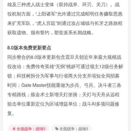
雄及三种虎人战士变体（双持战斧、环刃、关刀）。战
役机制方面，“上阳诸军”允许通过完成昭明任务赚取恩惠
来扩充军队，“虎人宫廷”则通过攻占城镇与长牙之路旅程
获取遗物、颁布誓约，塑造派系长期战略。
8.0版本免费更新要点
同步整合的8.0版本更新包含震旦天朝近年来最大规模战
役改动：免费传奇英雄“无悯”桃妍可通过领主12级任务解
锁；科技树拆分为军事与行省两大分支并缩短全局招募
时间；Gate Master技能重做为步兵、弓兵、决斗者三条
专精路线；炼金术士新增天灯坐骑；天灯与天舟从远程
狙击单位重新定位为区域增益单位；战斗AI多项问题修
复。
全面战争：战锤3
全面战争：战锤3