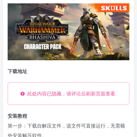
下载地址
资源杂烩
网络游戏
问题求助
手机游戏
此处内容已隐藏，请评论后刷新页面查看.
647热度
1676热度
866热度
547热度
关注
关注
关注
关注
安装教程
第一步：下载自解压文件，该文件可直接运行，无需额
外安装解压软件。