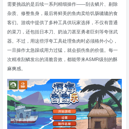
需要挑战的是后续一系列精细操作——刮去鳞片、剔除
杂质、修整鱼身，最后将鲜美的鱼肉卖给饥肠辘辘的食
客们。游戏中提供了多种工具供玩家选择，不仅有普通
的菜刀，还包括日本刀、奶油刀甚至勇者巨剑等夸张武
器。不过，用这些浮夸工具处理鱼肉时必须格外小心，
一旦操作太急躁或用力过猛，就会损伤鱼的价值。每一
次精准刮鳞发出的清脆音效，都能带来ASMR级别的酥
麻爽感。
资源杂烩
网络游戏
问题求助
手机游戏
651热度
1681热度
869热度
550热度
关注
关注
关注
关注