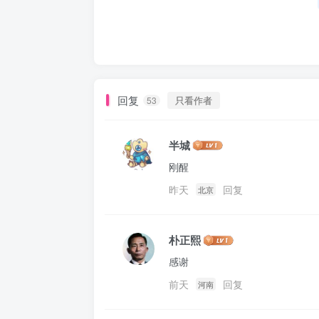
回复
只看作者
53
半城
刚醒
昨天
回复
北京
朴正熙
感谢
前天
回复
河南