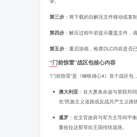
录。
第三步
：将下载的自解压文件移动或复
第四步
：解压过程中若提示覆盖文件，请
第五步
：重启游戏，检查DLC内容是否
“门前惊雷”战区包核心内容
“门前惊雷”是《钢铁雄心4》首个战区
澳大利亚
：在大萧条余波与英联邦同
先”民族主义道路或反战共产主义路
暹罗
：在文官政府与军方主导间平衡
重拾拉达那哥欣王国传统道路。