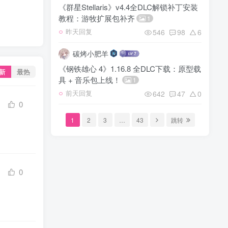
《群星Stellaris》v4.4全DLC解锁补丁安装
教程：游牧扩展包补齐
1
546
98
6
昨天回复
碳烤小肥羊
《钢铁雄心 4》1.16.8 全DLC下载：原型载
新
最热
具 + 音乐包上线！
1
642
47
0
前天回复
0
1
2
3
…
43
跳转
0