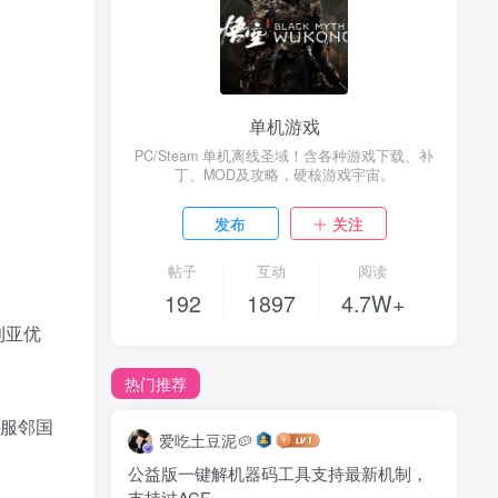
单机游戏
PC/Steam 单机离线圣域！含各种游戏下载、补
丁、MOD及攻略，硬核游戏宇宙。
发布
关注
帖子
互动
阅读
192
1897
4.7W+
利亚优
热门推荐
服邻国
爱吃土豆泥🥔
公益版一键解机器码工具支持最新机制，
支持过ACE