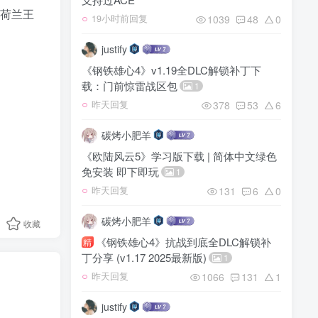
荷兰王
1039
48
0
19小时前回复
justify
《钢铁雄心4》v1.19全DLC解锁补丁下
载：门前惊雷战区包
1
378
53
6
昨天回复
碳烤小肥羊
《欧陆风云5》学习版下载 | 简体中文绿色
免安装 即下即玩
1
131
6
0
昨天回复
碳烤小肥羊
收藏
《钢铁雄心4》抗战到底全DLC解锁补
精
丁分享 (v1.17 2025最新版)
1
1066
131
1
昨天回复
justify