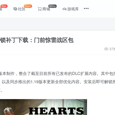
Tips
Form
Shop
略
社区
商城
游戏库
C解锁补丁下载：门前惊雷战区包
37
9版本制作，整合了截至目前所有已发布的DLC扩展内容。其中包括
包，以及同步推出的1.19版本更新全部优化内容。安装后即可解锁
型。