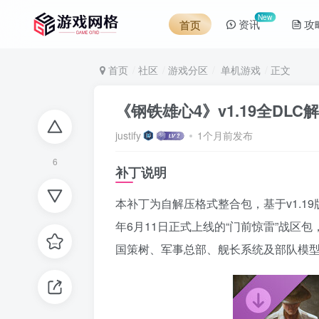
New
资讯
攻
首页
首页
社区
游戏分区
单机游戏
正文
《钢铁雄心4》v1.19全DL
justify
1个月前发布
6
补丁说明
本补丁为自解压格式整合包，基于v1.1
年6月11日正式上线的“门前惊雷”战区
国策树、军事总部、舰长系统及部队模