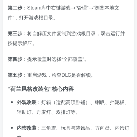
第二步
：Steam库中右键游戏→“管理”→“浏览本地文
件”，打开游戏根目录。
资源杂烩
网络游戏
问题求助
手机游戏
第三步
：将自解压文件复制到游戏根目录，双击运行并
651热度
1681热度
869热度
550热度
按提示解压。
关注
关注
关注
关注
第四步
：提示覆盖时选择“全部覆盖”。
第五步
：重启游戏，检查DLC是否解锁。
“荷兰风格改装包”核心内容
外观改装
：灯箱（适配高顶卧铺）、喇叭、挡泥板、
辅助灯、丹麦灯、双排灯等。
内饰改装
：三角旗、玩具与装饰品、方向盘、内饰灯