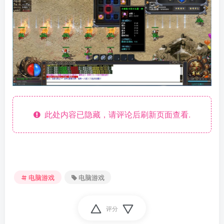
此处内容已隐藏，请评论后刷新页面查看.
资源杂烩
网络游戏
问题求助
手机游戏
652热度
1681热度
869热度
551热度
关注
关注
关注
关注
电脑游戏
电脑游戏
评分