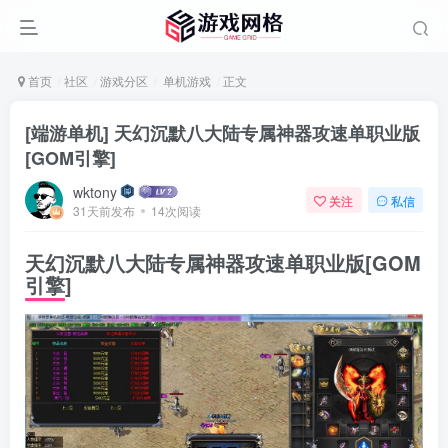
首页
社区
游戏分区
单机游戏
正文
[端游单机] 天幻沉默八大陆专属神器攻速单职业版
[GOM引擎]
wktony
关注
私信
31天前发布
14次阅读
天幻沉默八大陆专属神器攻速单职业版[GOM
引擎]