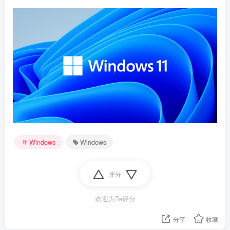
Windows
Windows
资源杂烩
网络游戏
问题求助
手机游戏
652热度
1681热度
869热度
551热度
评分
关注
关注
关注
关注
欢迎为Ta评分
分享
收藏