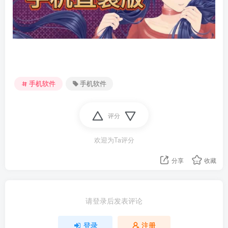
手机软件
手机软件
评分
欢迎为Ta评分
资源杂烩
网络游戏
问题求助
手机游戏
655热度
1684热度
869热度
551热度
分享
收藏
关注
关注
关注
关注
请登录后发表评论
登录
注册