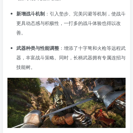
新增战斗机制
：引入垫步、完美闪避等机制，使战斗
更具动态感与积极性，一打多的战斗体验也得以改
善。
武器种类与性能调整
：增添了十字弩和火枪等远程武
器，丰富战斗策略。同时，长柄武器拥有专属连招与
技能树。
资源杂烩
网络游戏
问题求助
手机游戏
655热度
1684热度
869热度
552热度
关注
关注
关注
关注