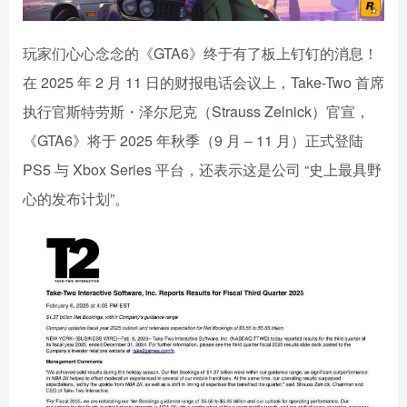
玩家们心心念念的《GTA6》终于有了板上钉钉的消息！
在 2025 年 2 月 11 日的财报电话会议上，Take-Two 首席
执行官斯特劳斯・泽尔尼克（Strauss Zelnick）官宣，
《GTA6》将于 2025 年秋季（9 月 – 11 月）正式登陆
PS5 与 Xbox Series 平台，还表示这是公司 “史上最具野
心的发布计划”。
资源杂烩
网络游戏
问题求助
手机游戏
639热度
1671热度
862热度
545热度
关注
关注
关注
关注