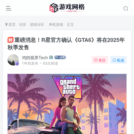
首页
社区
游戏分区
单机游戏
正文
重磅消息！R星官方确认《GTA6》将在2025年
精
秋季发售
鸿鹄视界Tech
关注
私信
1年前发布
63次阅读