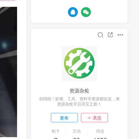
资源杂烩
别找啦！影视、工具、资料等资源都在这，来
资源杂烩开启寻宝之旅！
发布
关注
帖子
互动
阅读