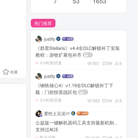
7
53
1653
热门推荐
justify
《群星Stellaris》v4.4全DLC解锁补丁安装
教程：游牧扩展包补齐
1
551
99
6
3小时前回复
收藏
justify
《钢铁雄心4》v1.19全DLC解锁补丁下
载：门前惊雷战区包
1
383
54
6
3小时前回复
爱吃土豆泥🥔
公益版一键解机器码工具支持最新机制，
支持过ACE
1040
48
0
昨天回复