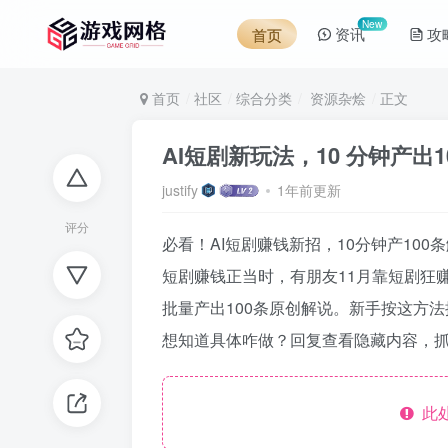
New
资讯
攻
首页
首页
社区
综合分类
资源杂烩
正文
AI短剧新玩法，10 分钟产出
justify
1年前更新
评分
必看！AI短剧赚钱新招，10分钟产100
短剧赚钱正当时，有朋友11月靠短剧狂赚
批量产出100条原创解说。新手按这方法
想知道具体咋做？回复查看隐藏内容，
此处