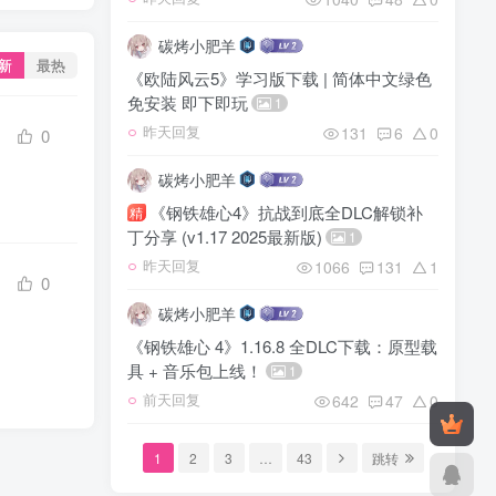
碳烤小肥羊
新
最热
《欧陆风云5》学习版下载 | 简体中文绿色
免安装 即下即玩
1
131
6
0
昨天回复
0
碳烤小肥羊
《钢铁雄心4》抗战到底全DLC解锁补
精
丁分享 (v1.17 2025最新版)
1
1066
131
1
昨天回复
0
碳烤小肥羊
《钢铁雄心 4》1.16.8 全DLC下载：原型载
具 + 音乐包上线！
1
642
47
0
前天回复
1
2
3
…
43
跳转