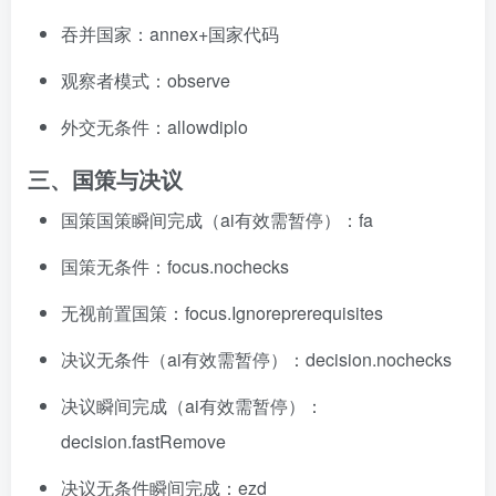
吞并国家：annex+国家代码
观察者模式：observe
外交无条件：allowdiplo
三、国策与决议
国策国策瞬间完成（ai有效需暂停）：fa
国策无条件：focus.nochecks
资源杂烩
网络游戏
问题求助
手机游戏
655热度
1684热度
869热度
551热度
无视前置国策：focus.Ignoreprerequisites
关注
关注
关注
关注
决议无条件（ai有效需暂停）：decision.nochecks
决议瞬间完成（ai有效需暂停）：
decision.fastRemove
决议无条件瞬间完成：ezd