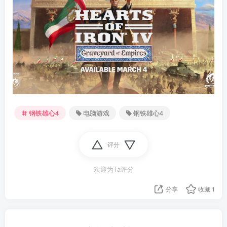
钢铁雄心4
电脑游戏
钢铁雄心4
评分
欢迎为Ta评分
分享
收藏
1