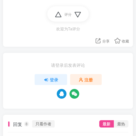
评分
欢迎为Ta评分
分享
收藏
请登录后发表评论
登录
注册
资源杂烩
网络游戏
问题求助
手机游戏
644热度
1672热度
863热度
545热度
关注
关注
关注
关注
回复
只看作者
最新
最热
8