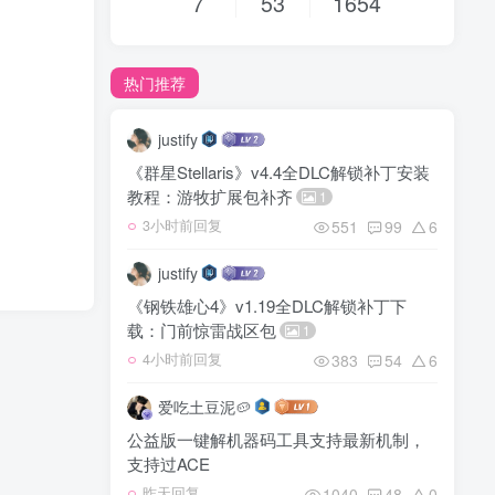
7
53
1654
热门推荐
justify
《群星Stellaris》v4.4全DLC解锁补丁安装
教程：游牧扩展包补齐
1
551
99
6
3小时前回复
justify
《钢铁雄心4》v1.19全DLC解锁补丁下
载：门前惊雷战区包
1
383
54
6
4小时前回复
爱吃土豆泥🥔
公益版一键解机器码工具支持最新机制，
支持过ACE
1040
48
0
昨天回复