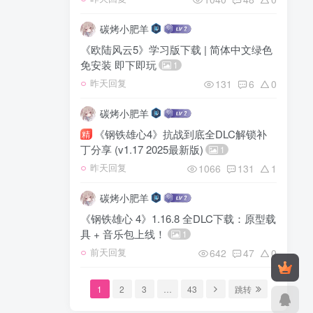
碳烤小肥羊
《欧陆风云5》学习版下载 | 简体中文绿色
免安装 即下即玩
1
131
6
0
昨天回复
碳烤小肥羊
《钢铁雄心4》抗战到底全DLC解锁补
精
丁分享 (v1.17 2025最新版)
1
1066
131
1
昨天回复
碳烤小肥羊
《钢铁雄心 4》1.16.8 全DLC下载：原型载
具 + 音乐包上线！
1
642
47
0
前天回复
1
2
3
…
43
跳转