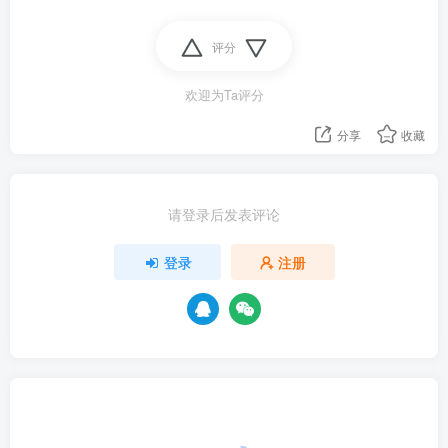
评分
欢迎为Ta评分
分享
收藏
请登录后发表评论
登录
注册
资源杂烩
网络游戏
问题求助
手机游戏
652热度
1681热度
869热度
551热度
关注
关注
关注
关注