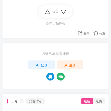
评分
欢迎为Ta评分
分享
收藏
请登录后发表评论
登录
注册
资源杂烩
网络游戏
问题求助
手机游戏
644热度
1673热度
863热度
545热度
关注
关注
关注
关注
回复
只看作者
最新
最热
3