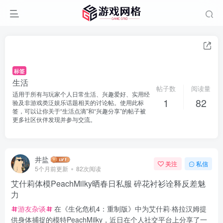
标签
生活
帖子数
阅读量
适用于所有与玩家个人日常生活、兴趣爱好、实用经
1
82
验及非游戏类泛娱乐话题相关的讨论帖。使用此标
签，可以让你关于“生活点滴”和“兴趣分享”的帖子被
更多社区伙伴发现并参与交流。
井盐
关注
私信
5个月前更新
82次阅读
艾什莉体模PeachMilky晒春日私服 碎花衬衫诠释反差魅
力
游友杂谈
在《生化危机4：重制版》中为艾什莉·格拉汉姆提
供身体捕捉的模特PeachMilky，近日在个人社交平台上分享了一