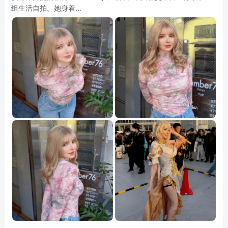
组生活自拍。她身着...
资源杂烩
网络游戏
问题求助
手机游戏
648热度
1677热度
867热度
548热度
关注
关注
关注
关注