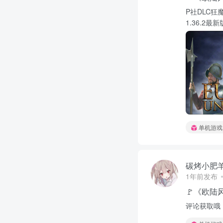
P社DLC狂魔
1.36.2最新
单机游戏
碳烤小肥
1年前发布
🚩《欧
评论获取哦