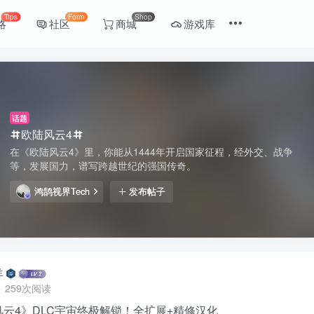
Tips
Form
Shop
略
社区
商城
游戏库
话题
欧陆风云4
在《欧陆风云4》里，你能从1444年开启国家征程，经外交、战争
等，发展国力，谱写跨越世纪的强国传奇。
鸿鹄视界Tech
发布帖子
羊
259次阅读
风云4》DLC宇宙终极解锁！全扩展+精修汉化