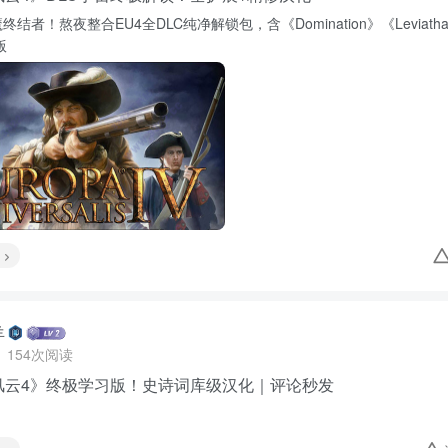
终结者！熬夜整合EU4全DLC纯净解锁包，含《Domination》《Leviath
版
羊
154次阅读
陆风云4》终极学习版！史诗词库级汉化｜评论秒发