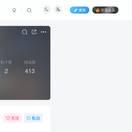
发布
开通会员
帖子数
阅读量
2
413
关注
私信