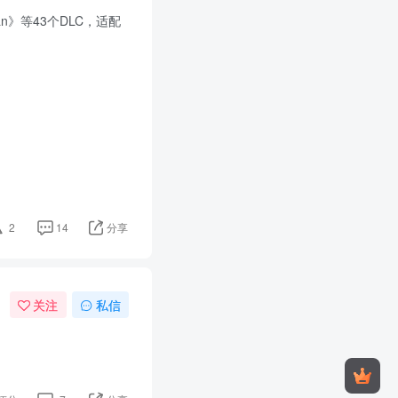
an》等43个DLC，适配
2
14
分享
关注
私信