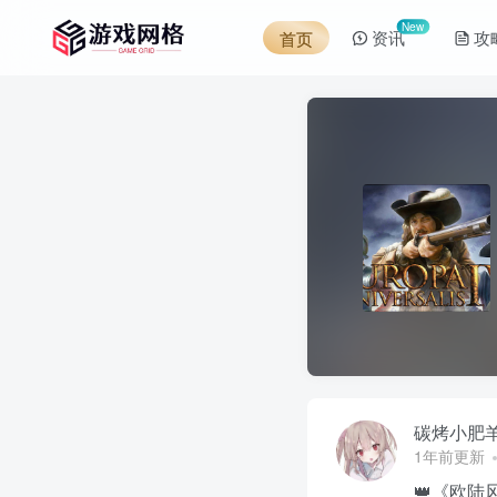
New
资讯
攻
首页
碳烤小肥
1年前更新
👑《欧陆