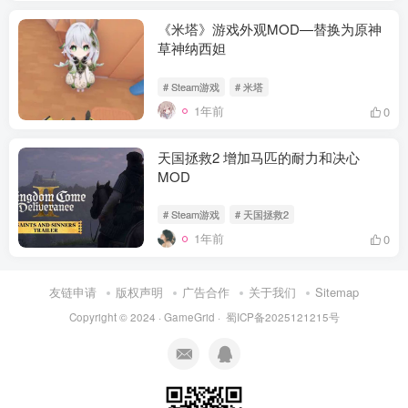
《米塔》游戏外观MOD—替换为原神
草神纳西妲
# Steam游戏
# 米塔
1年前
0
天国拯救2 增加马匹的耐力和决心
MOD
# Steam游戏
# 天国拯救2
1年前
0
资源杂烩
网络游戏
问题求助
手机游戏
651热度
1681热度
869热度
550热度
友链申请
版权声明
广告合作
关于我们
Sitemap
关注
关注
关注
关注
Copyright © 2024 ·
GameGrid
·
蜀ICP备2025121215号