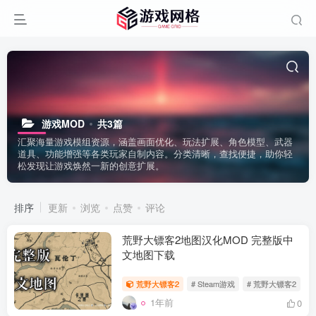
游戏MOD
共3篇
汇聚海量游戏模组资源，涵盖画面优化、玩法扩展、角色模型、武器
道具、功能增强等各类玩家自制内容。分类清晰，查找便捷，助你轻
松发现让游戏焕然一新的创意扩展。
排序
更新
浏览
点赞
评论
荒野大镖客2地图汉化MOD 完整版中
文地图下载
荒野大镖客2
# Steam游戏
# 荒野大镖客2
#
1年前
0