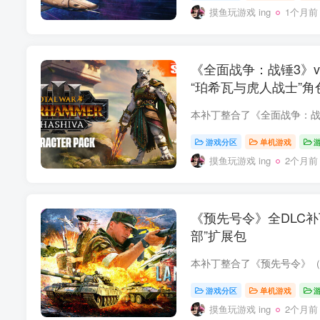
摸鱼玩游戏 ing
1个月前
《全面战争：战锤3》v8.
“珀希瓦与虎人战士”角
游戏分区
单机游戏
摸鱼玩游戏 ing
2个月前
《预先号令》全DLC补丁
部”扩展包
游戏分区
单机游戏
摸鱼玩游戏 ing
2个月前