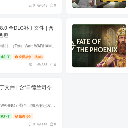
0
648
0
0 全DLC补丁文件 | 含
色包
本补丁整合了《全面战争：战锤3》（Total War: WARHAMMER III）截至目前所有已发布的DLC扩展内容，包括最新于2026年5月21日正式上线的“珀希瓦与虎人战士”（Bhashiva & The Tiger Warriors...
游戏补丁
全面战争：战锤3
1
355
0
文件 | 含“日德兰司令
本补丁整合了《预先号令》（WARNO）截至目前所有已发布的DLC扩展内容，包括最新于2026年4月16日正式上线的“日德兰司令部”（LANDJUT），同步收录了同期推送的火炮系统重做等全部优化内容。 补...
游戏补丁
预先号令
0
114
0