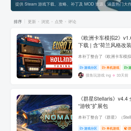
提供 Steam 游戏下载、攻略、补丁及 MOD 资源，涵盖热门
排序
更新
浏览
点赞
评论
《欧洲卡车模拟2》v1.6
下载 | 含“荷兰风格改装
游戏分区
单机游戏
摸鱼玩游戏 ing
33天前
《群星Stellaris》v4
“游牧”扩展包
游戏分区
单机游戏