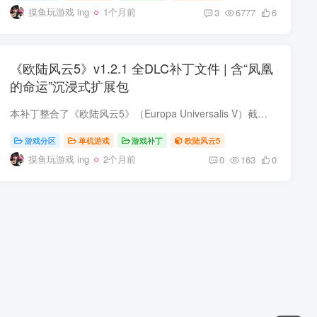
摸鱼玩游戏 ing
1个月前
3
6777
6
《欧陆风云5》v1.2.1 全DLC补丁文件 | 含“凤凰
的命运”沉浸式扩展包
本补丁整合了《欧陆风云5》（Europa Universalis V）截至目前所有已发布的DLC扩展内容，包括最新于2026年5月6日正式上线的“凤凰的命运”（Fate of the Phoenix）沉浸式扩展包，同步收录了伴随D...
游戏分区
单机游戏
游戏补丁
欧陆风云5
摸鱼玩游戏 ing
2个月前
0
163
0