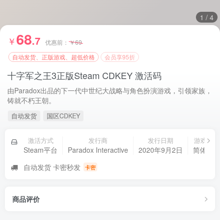
1
/
4
68
.7
￥
优惠前：
￥
69
自动发货、正版游戏、超低价格
会员享95折
十字军之王3正版Steam CDKEY 激活码
由Paradox出品的下一代中世纪大战略与角色扮演游戏，引领家族，
铸就不朽王朝。
自动发货
国区CDKEY
资源杂烩
网络游戏
问题求助
手机游戏
激活方式
发行商
发行日期
游戏语言
Steam平台
Paradox Interactive
2020年9月2日
简体中
655热度
1684热度
869热度
551热度
自动发货 卡密秒发
卡密
关注
关注
关注
关注
商品评价