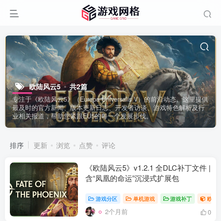
欧陆风云5
共2篇
专注于《欧陆风云5》（Europa Universalis V）的前沿动态。这里提供
最及时的官方新闻、版本更新日志、开发者访谈、游戏特色解析及行
业相关报道，帮助您紧跟EU5的每一个发展步伐。
排序
更新
浏览
点赞
评论
《欧陆风云5》v1.2.1 全DLC补丁文件 |
含“凤凰的命运”沉浸式扩展包
游戏分区
单机游戏
游戏补丁
欧陆
2个月前
0