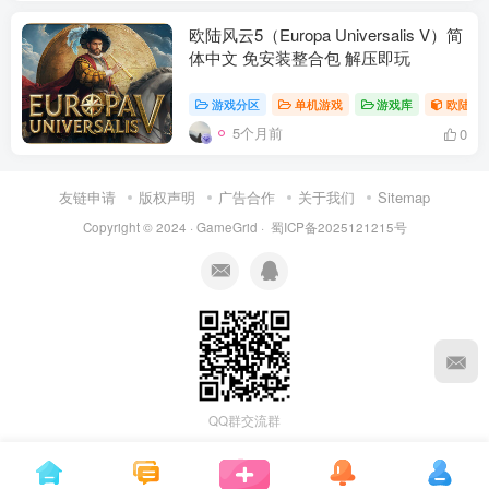
欧陆风云5（Europa Universalis V）简
体中文 免安装整合包 解压即玩
游戏分区
单机游戏
游戏库
欧陆风
5个月前
0
友链申请
版权声明
广告合作
关于我们
Sitemap
Copyright © 2024 ·
GameGrid
·
蜀ICP备2025121215号
资源杂烩
网络游戏
问题求助
手机游戏
647热度
1676热度
866热度
547热度
关注
关注
关注
关注
QQ群交流群