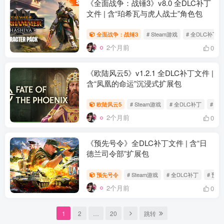
《全面战争：战锤3》v8.0 全DLC补丁
文件 | 含“珀希瓦与虎人战士”角色包
全面战争：战锤3
# Steam游戏
# 全DLC补丁
2个月前
0
《欧陆风云5》v1.2.1 全DLC补丁文件 |
含“凤凰的命运”沉浸式扩展包
欧陆风云5
# Steam游戏
# 全DLC补丁
# 欧
2个月前
0
《预先号令》全DLC补丁文件 | 含“日
德兰司令部”扩展包
预先号令
# Steam游戏
# 全DLC补丁
# 预
2个月前
0
1
2
…
20
跳转