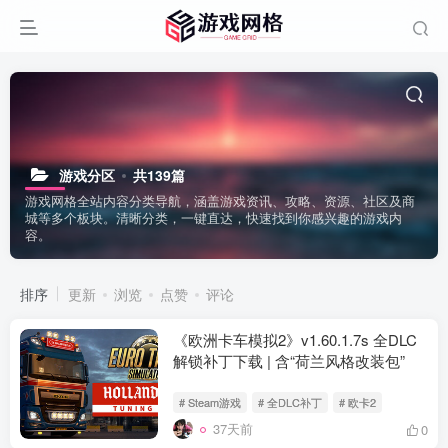
游戏分区
共139篇
游戏网格全站内容分类导航，涵盖游戏资讯、攻略、资源、社区及商
城等多个板块。清晰分类，一键直达，快速找到你感兴趣的游戏内
容。
排序
更新
浏览
点赞
评论
《欧洲卡车模拟2》v1.60.1.7s 全DLC
解锁补丁下载 | 含“荷兰风格改装包”
# Steam游戏
# 全DLC补丁
# 欧卡2
37天前
0