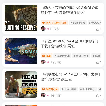
《猎人：荒野的召唤》v9.2 全DLC解
锁补丁 | 含“秘鲁狩猎保护区”
猎人：荒野的召唤
# Steam游戏
# 全DLC补丁
37天前
0
《群星Stellaris》v4.4 全DLC解锁补丁
下载 | 含“游牧”扩展包
群星
# Steam游戏
# 全DLC补丁
# 群星
1个月前
0
资源杂烩
网络游戏
问题求助
手机游戏
655热度
1687热度
870热度
554热度
《钢铁雄心4》v1.19 全DLC补丁文件 |
含“门前惊雷”战区包
关注
关注
关注
关注
钢铁雄心4
# Steam游戏
# 全DLC补丁
# 钢
1个月前
6