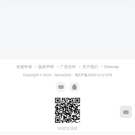
友链申请
版权声明
广告合作
关于我们
Sitemap
Copyright © 2024 ·
GameGrid
·
蜀ICP备2025121215号
资源杂烩
网络游戏
问题求助
手机游戏
643热度
1671热度
862热度
545热度
关注
关注
关注
关注
QQ群交流群