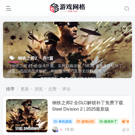
钢铁之师2
共1篇
《钢铁之师 2》全版本下载、实时战略攻略、MOD 资源及联机补丁，
涵盖二战战场战术解析、单位指挥技巧及历史战役还原。
排序
更新
浏览
点赞
评论
钢铁之师2 全DLC解锁补丁免费下载
Steel Division 2 | 2025最新版
单机游戏
游戏分区
游戏补丁
钢铁
1年前
0