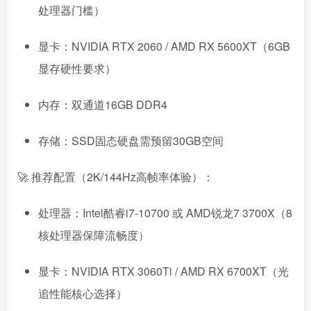
处理器门槛）
显卡：NVIDIA RTX 2060 / AMD RX 5600XT（6GB
显存硬性要求）
内存：双通道16GB DDR4
存储：SSD固态硬盘需预留30GB空间
🚀 推荐配置（2K/144Hz高帧率体验）：
资源杂烩
网络游戏
问题求助
手机游戏
处理器：Intel酷睿i7-10700 或 AMD锐龙7 3700X（8
649热度
1678热度
868热度
549热度
核处理器保障流畅度）
关注
关注
关注
关注
显卡：NVIDIA RTX 3060Ti / AMD RX 6700XT（光
追性能核心选择）