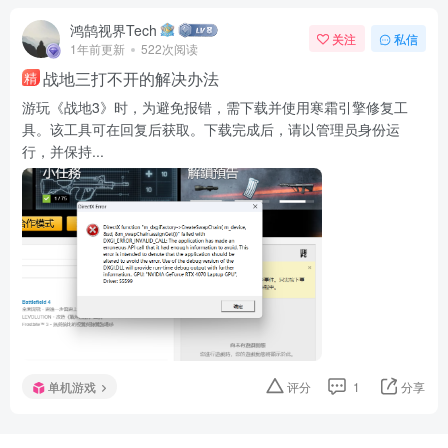
鸿鹄视界Tech
关注
私信
1年前更新
522次阅读
战地三打不开的解决办法
精
游玩《战地3》时，为避免报错，需下载并使用寒霜引擎修复工
具。该工具可在回复后获取。下载完成后，请以管理员身份运
行，并保持...
单机游戏
评分
1
分享