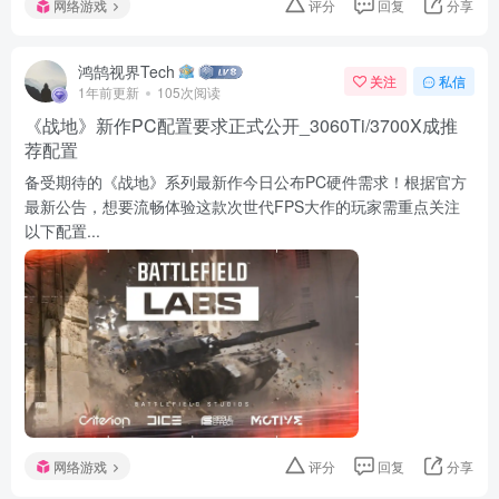
网络游戏
评分
回复
分享
鸿鹄视界Tech
关注
私信
1年前更新
105次阅读
《战地》新作PC配置要求正式公开_3060Ti/3700X成推
荐配置
备受期待的《战地》系列最新作今日公布PC硬件需求！根据官方
最新公告，想要流畅体验这款次世代FPS大作的玩家需重点关注
以下配置...
网络游戏
评分
回复
分享