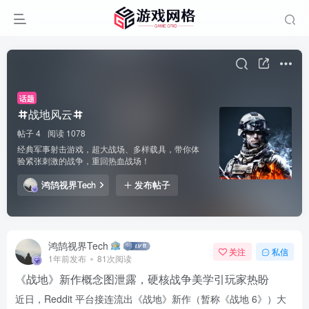
话题
战地风云
帖子 4
阅读 1078
经典军事射击游戏，超大战场、多样载具，带你体
验紧张刺激的战争，重回热血战场！
鸿鹄视界Tech
发布帖子
鸿鹄视界Tech
关注
私信
1年前发布
81次阅读
《战地》新作概念图泄露，硬核战争美学引玩家热盼
近日，Reddit 平台接连流出《战地》新作（暂称《战地 6》）大