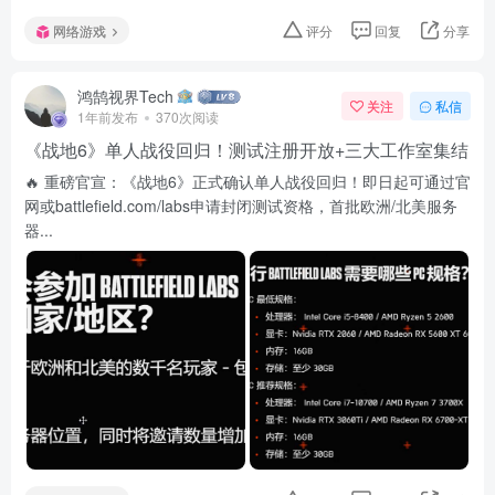
网络游戏
评分
回复
分享
鸿鹄视界Tech
关注
私信
1年前发布
370次阅读
《战地6》单人战役回归！测试注册开放+三大工作室集结
🔥 重磅官宣：《战地6》正式确认单人战役回归！即日起可通过官
网或battlefield.com/labs申请封闭测试资格，首批欧洲/北美服务
器...