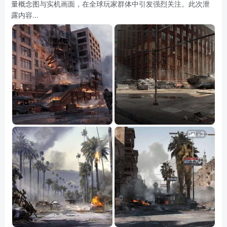
量概念图与实机画面，在全球玩家群体中引发强烈关注。此次泄
露内容...
+3
资源杂烩
网络游戏
问题求助
手机游戏
643热度
1671热度
863热度
545热度
关注
关注
关注
关注