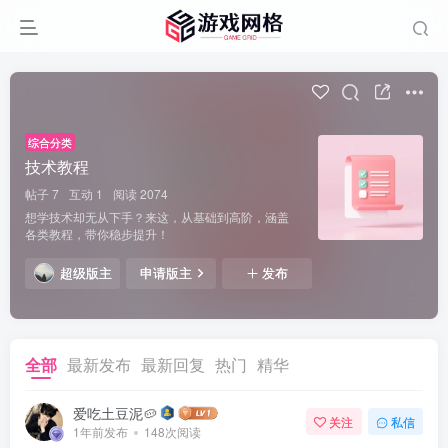
综合分类
技术教程
帖子 7
互动 1
阅读 2074
想学技术却无从下手？来这，从基础到高阶，涵盖
各类教程，带你稳步提升！
超级版主
申请版主
发布
全部
最新发布
最新回复
热门
精华
爱吃土豆泥🥔
关注
私信
1年前发布
148次阅读