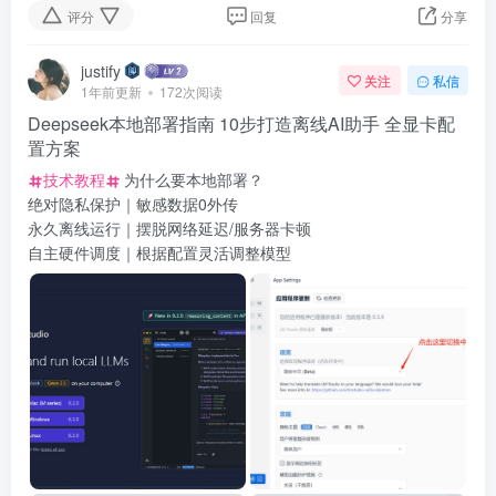
评分
回复
分享
justify
关注
私信
1年前更新
172次阅读
Deepseek本地部署指南 10步打造离线AI助手 全显卡配
置方案
技术教程
为什么要本地部署？
绝对隐私保护｜敏感数据0外传
永久离线运行｜摆脱网络延迟/服务器卡顿
自主硬件调度｜根据配置灵活调整模型