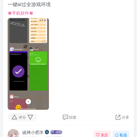
一键ai过全游戏环境
手机软件
资源杂烩
网络游戏
问题求助
手机游戏
649热度
1681热度
868热度
550热度
关注
关注
关注
关注
评分
回复
分享
碳烤小肥羊
关注
私信