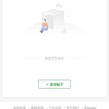
内容空空如也
资源杂烩
网络游戏
问题求助
手机游戏
655热度
1683热度
869热度
551热度
关注
关注
关注
关注
发布帖子
友链申请
版权声明
广告合作
关于我们
Sitemap